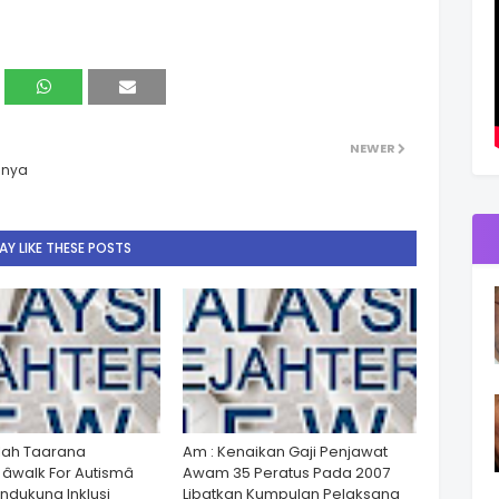
NEWER
anya
Y LIKE THESE POSTS
lah Taarana
Am : Kenaikan Gaji Penjawat
walk For Autismâ
Awam 35 Peratus Pada 2007
dukung Inklusi
Libatkan Kumpulan Pelaksana