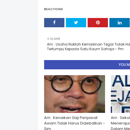
REACTIONS
OLDER
Am : Usaha Noktah Kemiskinan Tegar Tidak H
Tertumpu Kepada Satu Kaum Sahaja - Pm
YOU MA
Am : Kenaikan Gaji Penjawat
Am : Seko
Awam Tidak Harus Didebatkan -
Menerajui â
Sim
Dalam Men