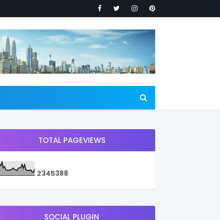
TOTAL PAGEVIEWS
2
3
4
5
3
8
8
SOCIAL PLUGIN