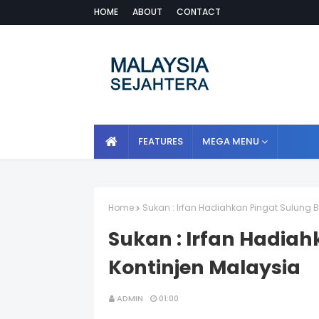
HOME
ABOUT
CONTACT
FEATURES
MEGA MENU
Home
Sukan : Irfan Hadiahkan Pingat Sulung 
Sukan : Irfan Hadiah
Kontinjen Malaysia
ADMIN
01:00