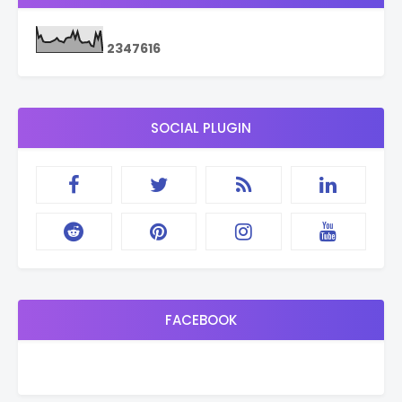
2
3
4
7
6
1
6
SOCIAL PLUGIN
FACEBOOK