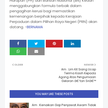
Harapan (PH) dan Barisan Nasional (BN) Kedah
menggabungkan formula terbaik dalam
pengagihan kerusi bagi memastikan
kemenangan berpihak kepada Kerajaan
Perpaduan dalam Pilihan Raya Negeri (PRN) akan
datang. -
BERNAMA
OLDER
NEWER
Am : Lim Kit Siang Ucap
Terima Kasih Kepada
Agong Atas Pengurniaan
Gelaran â€˜tan Sriâ€™
YOU MAY LIKE THESE POSTS
Am : Kenaikan Gaji Penjawat Awam Tidak