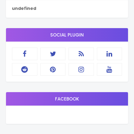
u
n
d
e
f
i
n
e
d
SOCIAL PLUGIN
FACEBOOK