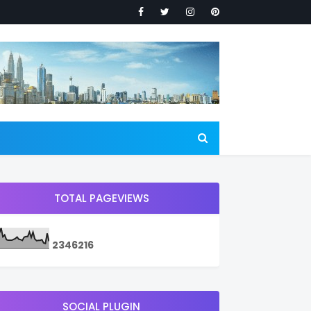
TOTAL PAGEVIEWS
2
3
4
6
2
1
6
SOCIAL PLUGIN