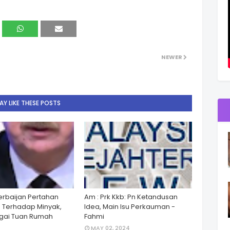
NEWER
Y LIKE THESE POSTS
zerbaijan Pertahan
Am : Prk Kkb: Pn Ketandusan
 Terhadap Minyak,
Idea, Main Isu Perkauman -
gai Tuan Rumah
Fahmi
MAY 02, 2024