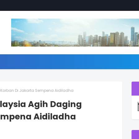
 Korban Di Jakarta Sempena Aidiladha
laysia Agih Daging
empena Aidiladha