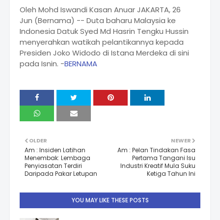
Oleh Mohd Iswandi Kasan Anuar JAKARTA, 26
Jun (Bernama) -- Duta baharu Malaysia ke
Indonesia Datuk Syed Md Hasrin Tengku Hussin
menyerahkan watikah pelantikannya kepada
Presiden Joko Widodo di Istana Merdeka di sini
pada Isnin. -
BERNAMA
OLDER
NEWER
Am : Insiden Latihan
Am : Pelan Tindakan Fasa
Menembak: Lembaga
Pertama Tangani Isu
Penyiasatan Terdiri
Industri Kreatif Mula Suku
Daripada Pakar Letupan
Ketiga Tahun Ini
YOU MAY LIKE THESE POSTS