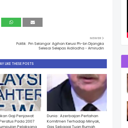
NEWER
Politik : Prn Selangor: Agihan Kerusi Ph-bn Dijangka
Selesai Selepas Aidiladha - Amirudin
Y LIKE THESE POSTS
ikan Gaji Penjawat
Dunia : Azerbaijan Pertahan
Peratus Pada 2007
Komitmen Terhadap Minyak,
Kumpulan Pelaksana
Gas Sebagai Tuan Rumah