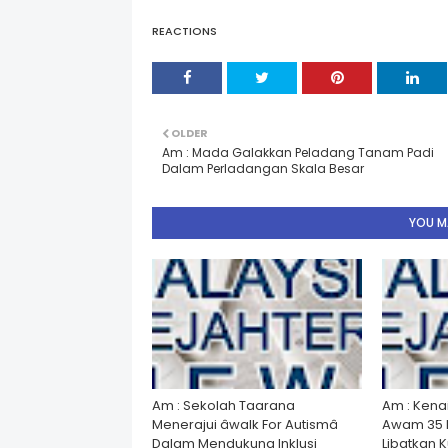
REACTIONS
OLDER
Am : Mada Galakkan Peladang Tanam Padi
Dalam Perladangan Skala Besar
YOU MA
Am : Sekolah Taarana
Am : Kena
Menerajui âwalk For Autismâ
Awam 35 
Dalam Mendukung Inklusi
Libatkan 