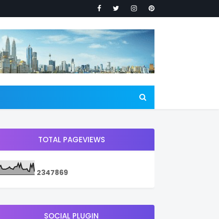
TOTAL PAGEVIEWS
2
3
4
7
8
6
9
SOCIAL PLUGIN