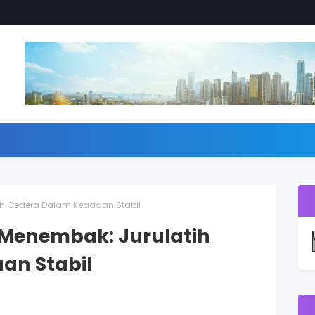
tih Cedera Dalam Keadaan Stabil
n Menembak: Jurulatih
an Stabil