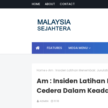
HOME
ABOUT
CONTACT
FEATURES
MEGA MENU
Home
Am : Insiden Latihan Menembak: Jurula
Am : Insiden Latiha
Cedera Dalam Keada
ADMIN
11:10