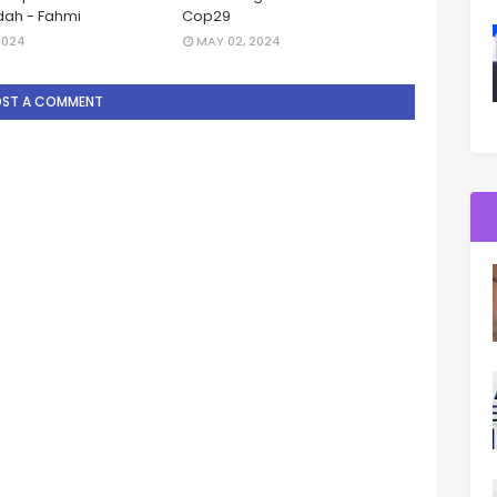
ah - Fahmi
Cop29
2024
MAY 02, 2024
OST A COMMENT