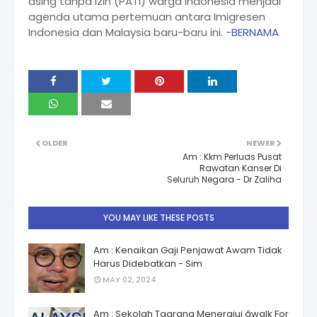
asing tanpa izin (PATI) warga Indonesia menjadi
agenda utama pertemuan antara Imigresen
Indonesia dan Malaysia baru-baru ini. -
BERNAMA
OLDER
NEWER
Am : Kkm Perluas Pusat
Rawatan Kanser Di
Seluruh Negara - Dr Zaliha
YOU MAY LIKE THESE POSTS
Am : Kenaikan Gaji Penjawat Awam Tidak
Harus Didebatkan - Sim
MAY 02, 2024
Am : Sekolah Taarana Menerajui âwalk For