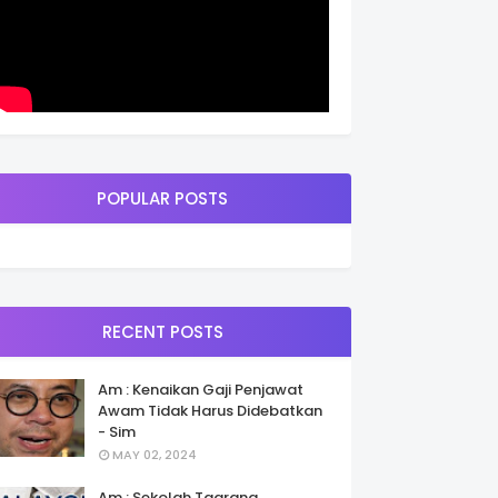
POPULAR POSTS
RECENT POSTS
Am : Kenaikan Gaji Penjawat
Awam Tidak Harus Didebatkan
- Sim
MAY 02, 2024
Am : Sekolah Taarana