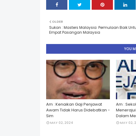
OLDER
Sukan : Masters Malaysia: Permulaan Baik Unt
Empat Pasangan Malaysia
YOU MA
Am : Kenaikan Gaji Penjawat
Am : Seko
Awam Tidak Harus Didebatkan -
Menerajui â
Sim
Dalam Men
MAY 02, 2024
MAY 02, 