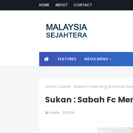
HOME
ABOUT
CONTACT
FEATURES
MEGA MENU
Home
Sukan : Sabah Fc Menang Di Laman Send
Sukan : Sabah Fc Me
ADMIN
01:00