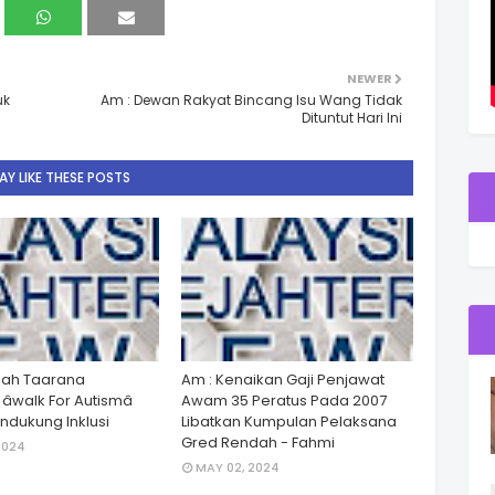
NEWER
uk
Am : Dewan Rakyat Bincang Isu Wang Tidak
Dituntut Hari Ini
Y LIKE THESE POSTS
lah Taarana
Am : Kenaikan Gaji Penjawat
walk For Autismâ
Awam 35 Peratus Pada 2007
dukung Inklusi
Libatkan Kumpulan Pelaksana
Gred Rendah - Fahmi
2024
MAY 02, 2024