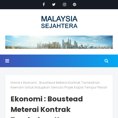
Home
Ekonomi : Boustead Meterai Kontrak Tambahan
Keenam Untuk Hidupkan Semula Projek Kapal Tempur Pesisir
Ekonomi : Boustead
Meterai Kontrak