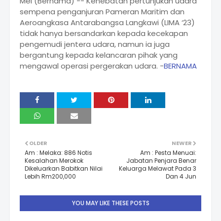
Mei (Bernama) -- Kehebatan pertunjukan udara
sempena penganjuran Pameran Maritim dan
Aeroangkasa Antarabangsa Langkawi (LIMA ‘23)
tidak hanya bersandarkan kepada kecekapan
pengemudi jentera udara, namun ia juga
bergantung kepada kelancaran pihak yang
mengawal operasi pergerakan udara. -
BERNAMA
OLDER
NEWER
Am : Melaka: 886 Notis
Am : Pesta Menuai:
Kesalahan Merokok
Jabatan Penjara Benar
Dikeluarkan Babitkan Nilai
Keluarga Melawat Pada 3
Lebih Rm200,000
Dan 4 Jun
YOU MAY LIKE THESE POSTS