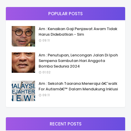
POPULAR POSTS
Am : Kenaikan Gaji Penjawat Awam Tidak
Harus Didebatkan - Sim
09:11
Am : Penutupan, Lencongan Jalan Di Ipoh
Sempena Sambutan Hari Anggota
Bomba Sedunia 2024
01:02
Am : Sekolah Taarana Menerajui â€˜walk
For Autismâ€™ Dalam Mendukung Inklusi
09:11
RECENT POSTS