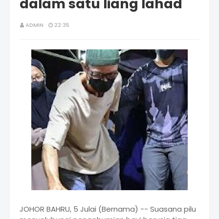
dalam satu liang lahad
ADMIN
22:35
JOHOR BAHRU, 5 Julai (Bernama) -- Suasana pilu