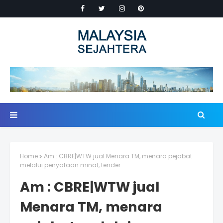
Home
Am : CBRE|WTW jual Menara TM, menara pejabat
melalui penyataan minat, tender
Am : CBRE|WTW jual
Menara TM, menara