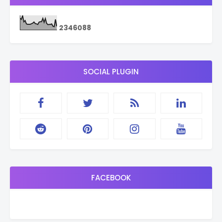
2
3
4
6
0
8
8
SOCIAL PLUGIN
FACEBOOK