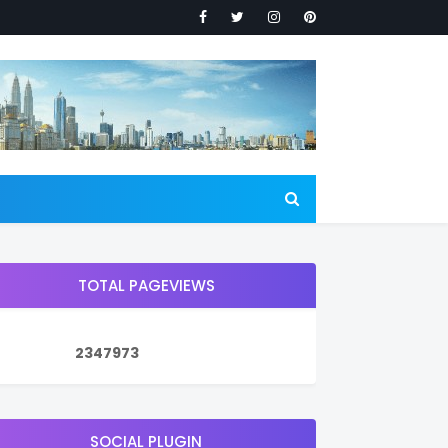
TOTAL PAGEVIEWS
2
3
4
7
9
7
3
SOCIAL PLUGIN