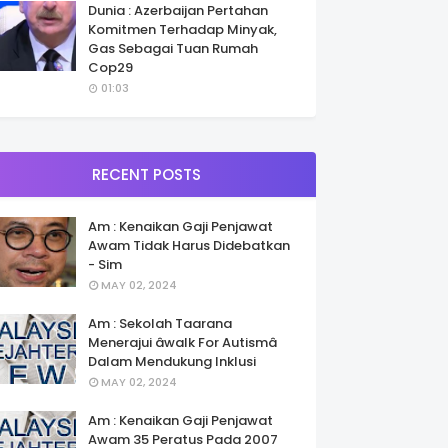
Dunia : Azerbaijan Pertahan
Komitmen Terhadap Minyak,
Gas Sebagai Tuan Rumah
Cop29
01:03
RECENT POSTS
Am : Kenaikan Gaji Penjawat
Awam Tidak Harus Didebatkan
- Sim
MAY 02, 2024
Am : Sekolah Taarana
Menerajui âwalk For Autismâ
Dalam Mendukung Inklusi
MAY 02, 2024
Am : Kenaikan Gaji Penjawat
Awam 35 Peratus Pada 2007