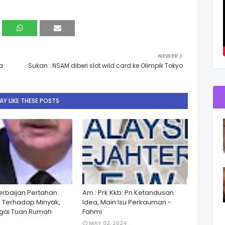
NEWER
a
Sukan : NSAM diberi slot wild card ke Olimpik Tokyo
Y LIKE THESE POSTS
zerbaijan Pertahan
Am : Prk Kkb: Pn Ketandusan
 Terhadap Minyak,
Idea, Main Isu Perkauman -
gai Tuan Rumah
Fahmi
MAY 02, 2024