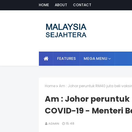
HOME
ABOUT
CONTACT
FEATURES
MEGA MENU
Home
Am : Johor peruntuk RM40 juta beli vaksi
Am : Johor peruntuk 
COVID-19 - Menteri B
ADMIN
15:48