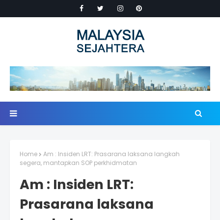
Home
Am : Insiden LRT: Prasarana laksana langkah
segera, mantapkan SOP perkhidmatan
Am : Insiden LRT:
Prasarana laksana